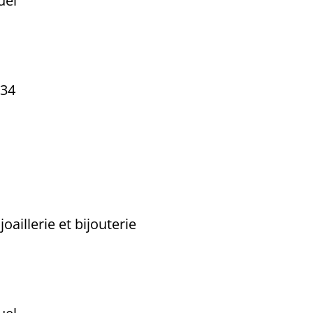
uel
034
oaillerie et bijouterie